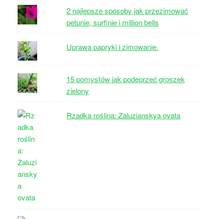
2 najlepsze sposoby jak przezimować
petunie, surfinie i million bells
Uprawa papryki i zimowanie.
15 pomysłów jak podeprzeć groszek
zielony
Rzadka roślina: Zaluzianskya ovata