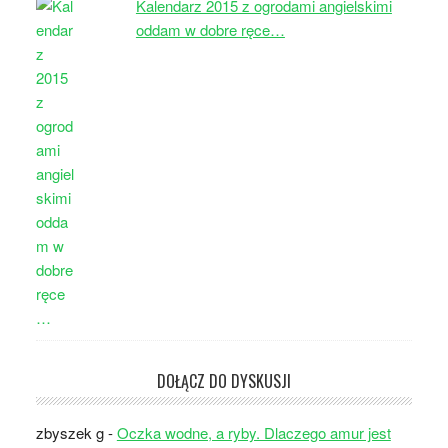
Kalendarz 2015 z ogrodami angielskimi
oddam w dobre ręce…
DOŁĄCZ DO DYSKUSJI
zbyszek g
-
Oczka wodne, a ryby. Dlaczego amur jest