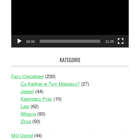
00:00
21:25
KATEGORIE
Fazy Ogrodowe
(230)
Co Kwitnie w Tym Miesiącu?
(27)
Jesień
(44)
Kalendarz Prac
(10)
Lato
(62)
Wiosna
(93)
Zima
(50)
Mój Ogród
(44)