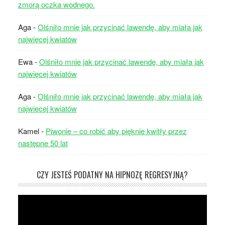
zmorą oczka wodnego.
Aga
-
Olśniło mnie jak przycinać lawendę, aby miała jak
najwięcej kwiatów
Ewa
-
Olśniło mnie jak przycinać lawendę, aby miała jak
najwięcej kwiatów
Aga
-
Olśniło mnie jak przycinać lawendę, aby miała jak
najwięcej kwiatów
Kamel
-
Piwonie – co robić aby pięknie kwitły przez
następne 50 lat
CZY JESTEŚ PODATNY NA HIPNOZĘ REGRESYJNĄ?
Odtwarzacz
video