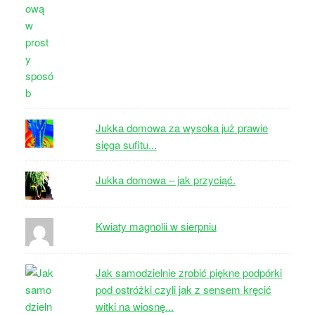
Jukka domowa za wysoka już prawie
sięga sufitu...
Jukka domowa – jak przyciąć.
Kwiaty magnolii w sierpniu
Jak samodzielnie zrobić piękne podpórki
pod ostróżki czyli jak z sensem kręcić
witki na wiosnę...