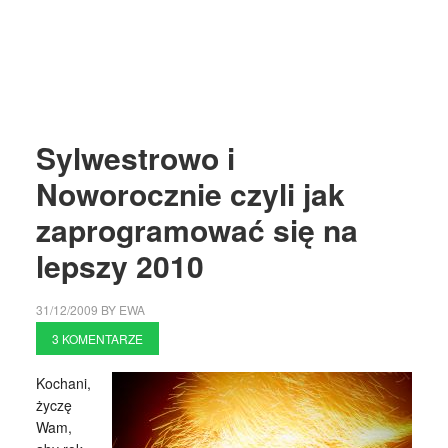
Sylwestrowo i
Noworocznie czyli jak
zaprogramować się na
lepszy 2010
31/12/2009
BY
EWA
3 KOMENTARZE
Kochani,
życzę
Wam,