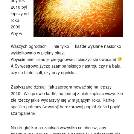
aby rok
2010 był
lepszy od
roku
2009.
Aby w
Waszych ogrodach – i nie tylko – każde wysiane nasionko
wykiełkowało w piękny okaz.
Abyście mieli czas je pielęgnować i cieszyć się owocami
A Sylwestrowo życzę szampańskiego nastroju czy na balu,
czy na białej sali, czy przy ognisku…
Zasłyszane dzisiaj: 'jak zaprogramować się na lepszy
2010′. Wziąć dwie kartki, na jednej z nich zapisać wszystkie
złe rzeczy jakie wydarzyły się w mijającym roku. Kartkę
spalić o północy /w wersji hardkorowej popiół zjeść i popić
szampanem/.
Na drugiej kartce zapisać wszystko co chcesz, aby