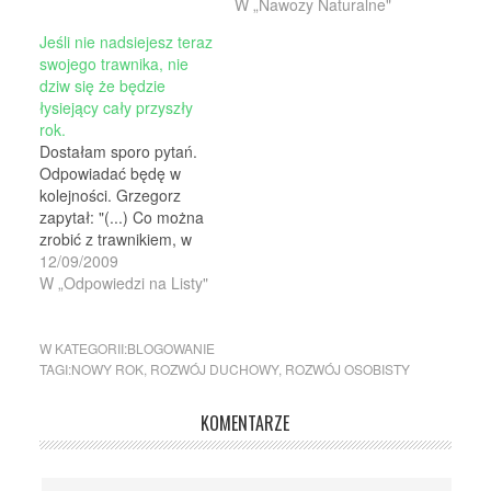
człowieka jest czy dla
W „Nawozy Naturalne"
rośliny? Trzeba wybierać
Jeśli nie nadsiejesz teraz
to co lepsze dla rośliny
swojego trawnika, nie
czyli nawóz naturalny -
dziw się że będzie
zawsze po stokroć
łysiejący cały przyszły
lepszy od sztucznego.
rok.
Kiedy tak siedzę pod
Dostałam sporo pytań.
wiosenną majową
Odpowiadać będę w
kwitnącą…
kolejności. Grzegorz
zapytał: "(...) Co można
zrobić z trawnikiem, w
którym jest ciągle
12/09/2009
mnóstwo chwastów i nie
W „Odpowiedzi na Listy"
można go doprowadzić
do ładu..." Grzegorz nie
jest jedyny. Wiele osób
W KATEGORII:
BLOGOWANIE
dziwi się, że nie może
TAGI:
NOWY ROK
,
ROZWÓJ DUCHOWY
,
ROZWÓJ OSOBISTY
dać sobie rady z
trawnikiem. Że łysy, że
KOMENTARZE
zachwaszczony. A
najczęściej…