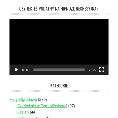
CZY JESTEŚ PODATNY NA HIPNOZĘ REGRESYJNĄ?
Odtwarzacz
video
00:00
21:25
KATEGORIE
Fazy Ogrodowe
(230)
Co Kwitnie w Tym Miesiącu?
(27)
Jesień
(44)