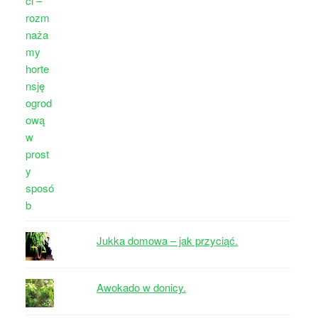
Jukka domowa – jak przyciąć.
Awokado w donicy.