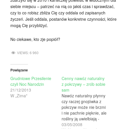
zdarzyło się w 2010 i karteczkę powiesić w widocznym dla
siebie miejscu – patrzeć na nią co jakiś czas i sprawdzać,
czy to co robisz zbliża Cię czy oddala od zapisanych
życzeń. Jeśli oddala, postanów konkretne czynności, które
mogą Cię przybliżyć.
No ciekawe, kto zje popiół?
VIEWS:
6 960
Powiązane
Grudniowe Przesilenie
Cenny nawóz naturalny
czyli Noc Narodzin
z pokrzywy – zrób sobie
21/12/2013
sam
W „Zima"
Nawóz naturalny płynny
czy raczej gnojówka z
pokrzyw może nie brzmi
i nie pachnie pięknie, ale
rośliny ją uwielbiają -
a nawóz dla
03/05/2008