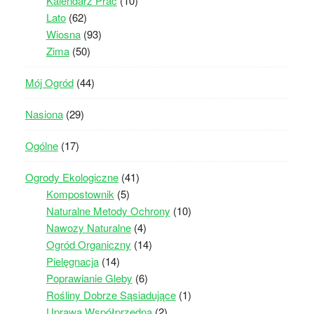
Kalendarz Prac
(10)
Lato
(62)
Wiosna
(93)
Zima
(50)
Mój Ogród
(44)
Nasiona
(29)
Ogólne
(17)
Ogrody Ekologiczne
(41)
Kompostownik
(5)
Naturalne Metody Ochrony
(10)
Nawozy Naturalne
(4)
Ogród Organiczny
(14)
Pielęgnacja
(14)
Poprawianie Gleby
(6)
Rośliny Dobrze Sąsiadujące
(1)
Uprawa Współprzędna
(2)