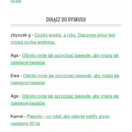
DOŁĄCZ DO DYSKUSJI
zbyszek g
-
Oczka wodne, a ryby. Dlaczego amur jest
zmorą oczka wodnego.
Aga
-
Olśniło mnie jak przycinać lawendę, aby miała jak
najwięcej kwiatów
Ewa
-
Olśniło mnie jak przycinać lawendę, aby miała jak
najwięcej kwiatów
Aga
-
Olśniło mnie jak przycinać lawendę, aby miała jak
najwięcej kwiatów
Kamel
-
Piwonie – co robić aby pięknie kwitły przez
następne 50 lat