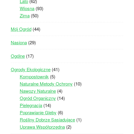
Lato
(62)
Wiosna
(93)
Zima
(50)
Mój Ogród
(44)
Nasiona
(29)
Ogólne
(17)
Ogrody Ekologiczne
(41)
Kompostownik
(5)
Naturalne Metody Ochrony
(10)
Nawozy Naturalne
(4)
Ogród Organiczny
(14)
Pielęgnacja
(14)
Poprawianie Gleby
(6)
Rośliny Dobrze Sąsiadujące
(1)
Uprawa Współprzędna
(2)