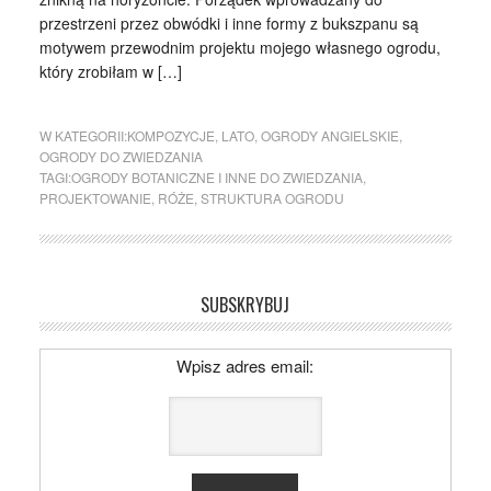
przestrzeni przez obwódki i inne formy z bukszpanu są
motywem przewodnim projektu mojego własnego ogrodu,
który zrobiłam w […]
W KATEGORII:
KOMPOZYCJE
,
LATO
,
OGRODY ANGIELSKIE
,
OGRODY DO ZWIEDZANIA
TAGI:
OGRODY BOTANICZNE I INNE DO ZWIEDZANIA
,
PROJEKTOWANIE
,
RÓŻE
,
STRUKTURA OGRODU
SUBSKRYBUJ
Wpisz adres email: