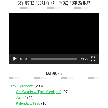
CZY JESTEŚ PODATNY NA HIPNOZĘ REGRESYJNĄ?
Odtwarzacz
video
00:00
21:25
KATEGORIE
Fazy Ogrodowe
(230)
Co Kwitnie w Tym Miesiącu?
(27)
Jesień
(44)
Kalendarz Prac
(10)