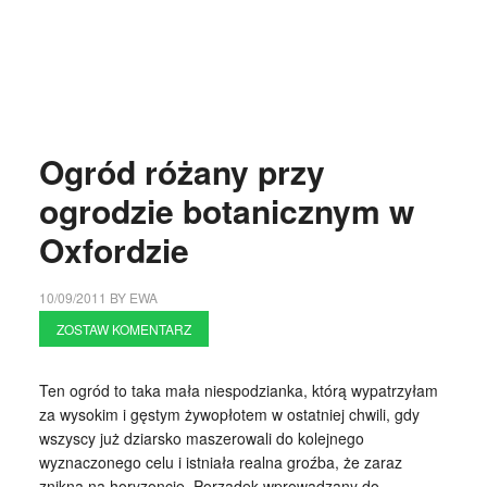
Ogród różany przy
ogrodzie botanicznym w
Oxfordzie
10/09/2011
BY
EWA
ZOSTAW KOMENTARZ
Ten ogród to taka mała niespodzianka, którą wypatrzyłam
za wysokim i gęstym żywopłotem w ostatniej chwili, gdy
wszyscy już dziarsko maszerowali do kolejnego
wyznaczonego celu i istniała realna groźba, że zaraz
znikną na horyzoncie. Porządek wprowadzany do