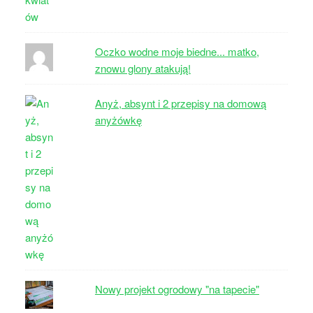
Oczko wodne moje biedne... matko,
znowu glony atakują!
Anyż, absynt i 2 przepisy na domową
anyżówkę
Nowy projekt ogrodowy "na tapecie"