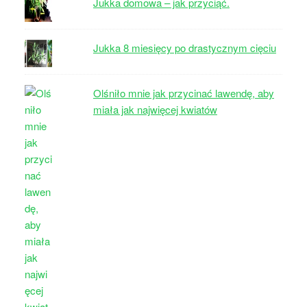
Jukka domowa – jak przyciąć.
Jukka 8 miesięcy po drastycznym cięciu
Olśniło mnie jak przycinać lawendę, aby
miała jak najwięcej kwiatów