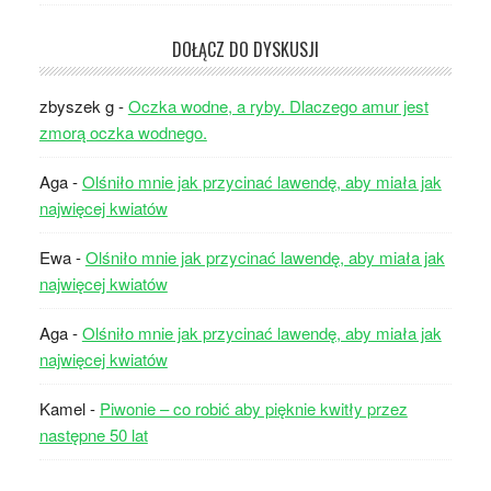
DOŁĄCZ DO DYSKUSJI
zbyszek g
-
Oczka wodne, a ryby. Dlaczego amur jest
zmorą oczka wodnego.
Aga
-
Olśniło mnie jak przycinać lawendę, aby miała jak
najwięcej kwiatów
Ewa
-
Olśniło mnie jak przycinać lawendę, aby miała jak
najwięcej kwiatów
Aga
-
Olśniło mnie jak przycinać lawendę, aby miała jak
najwięcej kwiatów
Kamel
-
Piwonie – co robić aby pięknie kwitły przez
następne 50 lat