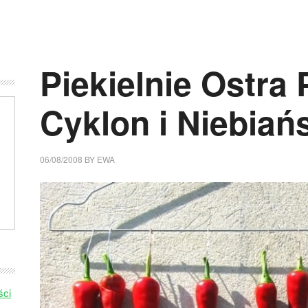
Piekielnie Ostra
Cyklon i Niebia
06/08/2008
BY
EWA
ści