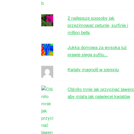
2 najlepsze sposoby jak
przezimować petunie, surfinie i
million bells
Jukka domowa za wysoka już
prawie sięga sufitu...
Kwiaty magnolii w sierpniu
Olśniło mnie jak przycinać lawen
aby miała jak najwięcej kwiatów