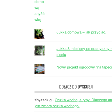
Jukka domowa – jak przyciąć.
Jukka 8 miesięcy po drastyczny
cięciu
Nowy projekt ogrodowy "na tapeci
DOŁĄCZ DO DYSKUSJI
zbyszek g
-
Oczka wodne, a ryby. Dlaczego a
jest zmorą oczka wodnego.