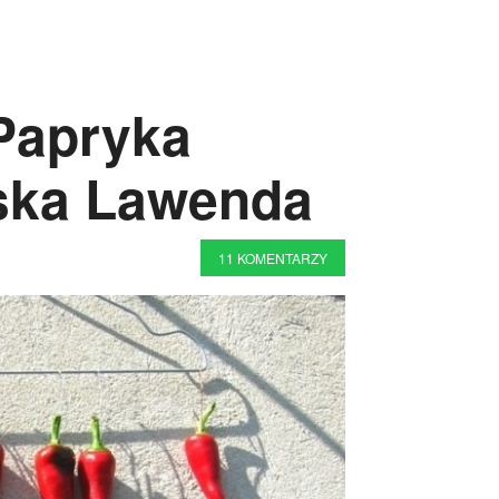
 Papryka
ńska Lawenda
11 KOMENTARZY