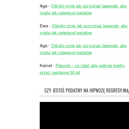
Aga
-
Olśniło mnie jak przycinać lawendę, aby
miała jak najwięcej kwiatów
Ewa
-
Olśniło mnie jak przycinać lawendę, aby
miała jak najwięcej kwiatów
Aga
-
Olśniło mnie jak przycinać lawendę, aby
miała jak najwięcej kwiatów
Kamel
-
Piwonie – co robić aby pięknie kwitły
przez następne 50 lat
CZY JESTEŚ PODATNY NA HIPNOZĘ REGRESYJNĄ
Odtwarzacz
video