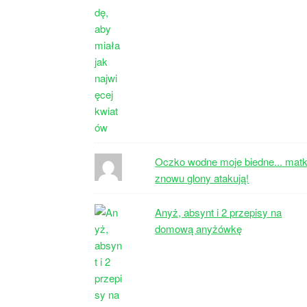
Oczko wodne moje biedne... matk
znowu glony atakują!
Anyż, absynt i 2 przepisy na
domową anyżówkę