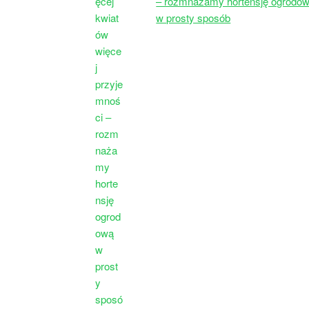
– rozmnażamy hortensję ogrodo
w prosty sposób