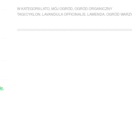
W KATEGORII:
LATO
,
MÓJ OGRÓD
,
OGRÓD ORGANICZNY
TAGI:
CYKLON
,
LAVANDULA OFFICINALIS
,
LAWENDA
,
OGRÓD WARZ
dę,