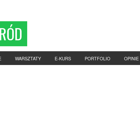
RÓD
E
WARSZTATY
E-KURS
PORTFOLIO
OPINIE