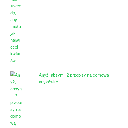
Anyż, absynt i 2 przepisy na domową
anyżówkę