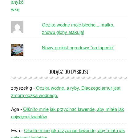
Oczko wodne moje biedne... matko,
znowu glony atakują!
Nowy projekt ogrodowy "na tapecie"
DOŁĄCZ DO DYSKUSJI
zbyszek g
-
Oczka wodne, a ryby. Dlaczego amur jest
zmorą oczka wodnego.
Aga
-
Olśniło mnie jak przycinać lawendę, aby miała jak
najwięcej kwiatów
Ewa
-
Olśniło mnie jak przycinać lawendę, aby miała jak
najwięcej kwiatów