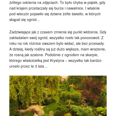
żółtego odcienia na zdjęciach. To było chyba w piątek, gdy
nad krajem przetaczały się burze i nawałnice. I właśnie
pod wieczór pojawiło się dziwne żółte światło, w których
skąpał się ogród…
Zadziwiające jak z czasem zmienia się punkt widzenia. Gdy
zakładałam swój ogród, wszystko rosło tak pooooowoli. Z
roku na rok różnice owszem było widać, ale bez przesady.
A dzisiaj, kiedy rośliny są już dużo większe, mam wrażenie,
że rosną jak szalone. Podobnie z ogrodem na skarpie,
którego właścicielką jest Krystyna – wszystko tak bardzo
urosło przez te 3 lata…