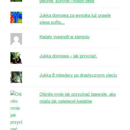
petunie, surfinie i million bells
Jukka domowa za wysoka już prawie
sięga sufitu...
Kwiaty magnolii w sierpniu
Jukka domowa – jak przyciąć.
Jukka 8 miesięcy po drastycznym cięciu
Olśniło mnie jak przycinać lawendę, aby
miała jak najwięcej kwiatów