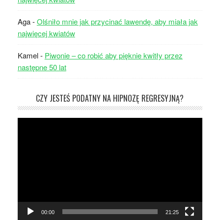
Aga
-
Olśniło mnie jak przycinać lawendę, aby miała jak
najwięcej kwiatów
Kamel
-
Piwonie – co robić aby pięknie kwitły przez
następne 50 lat
CZY JESTEŚ PODATNY NA HIPNOZĘ REGRESYJNĄ?
Odtwarzacz
video
00:00
21:25