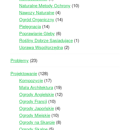
Naturalne Metody Ochrony
(10)
Nawozy Naturalne
(4)
Ogród Organiczny
(14)
Pielęgnacja
(14)
Poprawianie Gleby
(6)
Rośliny Dobrze Sąsiadujące
(1)
Uprawa Współprzędna
(2)
Problemy
(23)
Projektowanie
(128)
Kompozycje
(17)
Mała Architektura
(19)
Ogrody Angielskie
(12)
Ogrody Francji
(10)
Ogrody Japońskie
(4)
Ogrody Miejskie
(10)
Ogrody na Skarpie
(8)
Ogrody Skalne
(5)