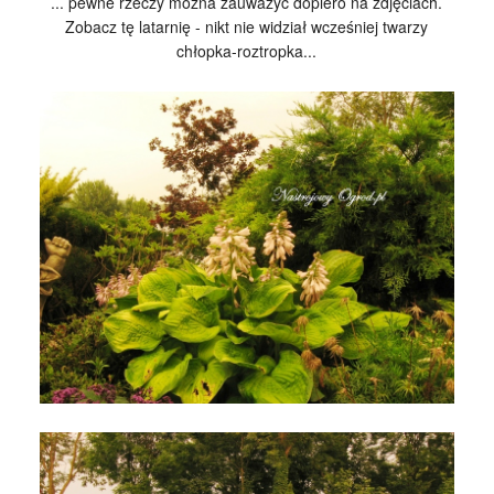
... pewne rzeczy można zauważyć dopiero na zdjęciach.
Zobacz tę latarnię - nikt nie widział wcześniej twarzy
chłopka-roztropka...