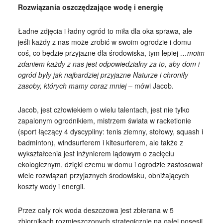
Rozwiązania oszczędzające wodę i energię
Ładne zdjęcia i ładny ogród to miła dla oka sprawa, ale
jeśli każdy z nas może zrobić w swoim ogrodzie i domu
coś, co będzie przyjazne dla środowiska, tym lepiej
…moim
zdaniem każdy z nas jest odpowiedzialny za to, aby dom i
ogród były jak najbardziej przyjazne Naturze i chroniły
zasoby, których mamy coraz mniej
– mówi Jacob.
Jacob, jest człowiekiem o wielu talentach, jest nie tylko
zapalonym ogrodnikiem, mistrzem świata w racketlonie
(sport łączący 4 dyscypliny: tenis ziemny, stołowy, squash i
badminton), windsurferem i kitesurferem, ale także z
wykształcenia jest inżynierem lądowym o zacięciu
ekologicznym, dzięki czemu w domu i ogrodzie zastosował
wiele rozwiązań przyjaznych środowisku, obniżających
koszty wody i energii.
Przez cały rok woda deszczowa jest zbierana w 5
zbiornikach rozmieszczonych strategicznie na całej posesji,