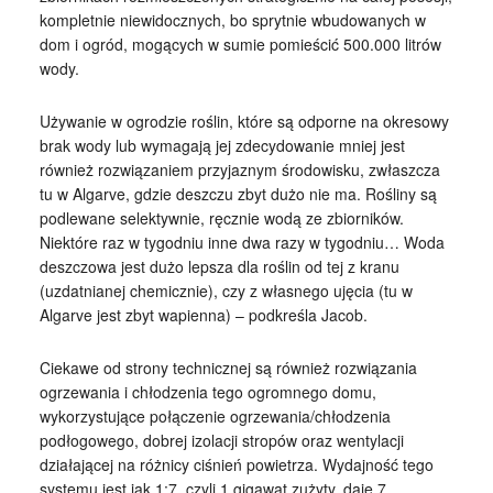
kompletnie niewidocznych, bo sprytnie wbudowanych w
dom i ogród, mogących w sumie pomieścić 500.000 litrów
wody.
Używanie w ogrodzie roślin, które są odporne na okresowy
brak wody lub wymagają jej zdecydowanie mniej jest
również rozwiązaniem przyjaznym środowisku, zwłaszcza
tu w Algarve, gdzie deszczu zbyt dużo nie ma. Rośliny są
podlewane selektywnie, ręcznie wodą ze zbiorników.
Niektóre raz w tygodniu inne dwa razy w tygodniu… Woda
deszczowa jest dużo lepsza dla roślin od tej z kranu
(uzdatnianej chemicznie), czy z własnego ujęcia (tu w
Algarve jest zbyt wapienna) – podkreśla Jacob.
Ciekawe od strony technicznej są również rozwiązania
ogrzewania i chłodzenia tego ogromnego domu,
wykorzystujące połączenie ogrzewania/chłodzenia
podłogowego, dobrej izolacji stropów oraz wentylacji
działającej na różnicy ciśnień powietrza. Wydajność tego
systemu jest jak 1:7, czyli 1 gigawat zużyty, daje 7