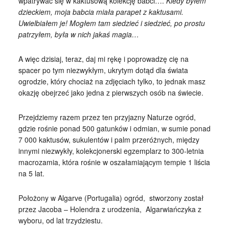
wpatrywać się w kaktusową kolekcję babci….
Kiedy byłem
dzieckiem, moja babcia miała parapet z kaktusami.
Uwielbiałem je! Mogłem tam siedzieć i siedzieć, po prostu
patrzyłem, była w nich jakaś magia…
A więc dzisiaj, teraz, daj mi rękę i poprowadzę cię na
spacer po tym niezwykłym, ukrytym dotąd dla świata
ogrodzie, który chociaż na zdjęciach tylko, to jednak masz
okazję obejrzeć jako jedna z pierwszych osób na świecie.
Przejdziemy razem przez ten przyjazny Naturze ogród,
gdzie rośnie ponad 500 gatunków i odmian, w sumie ponad
7 000 kaktusów, sukulentów i palm przeróżnych, między
innymi niezwykły, kolekcjonerski egzemplarz to 300-letnia
macrozamia, która rośnie w oszałamiającym tempie 1 liścia
na 5 lat.
Położony w Algarve (Portugalia) ogród, stworzony został
przez Jacoba – Holendra z urodzenia, Algarwiańczyka z
wyboru, od lat trzydziestu.