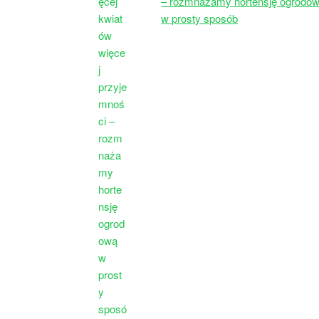
– rozmnażamy hortensję ogrodo
w prosty sposób