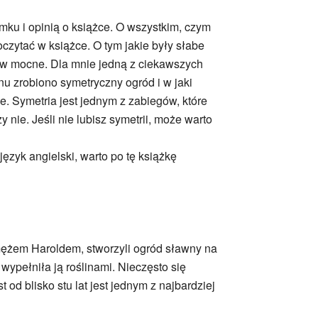
amku i opinią o książce. O wszystkim, czym
oczytać w książce. O tym jakie były słabe
y w mocne. Dla mnie jedną z ciekawszych
nu zrobiono symetryczny ogród i w jaki
 Symetria jest jednym z zabiegów, które
 nie. Jeśli nie lubisz symetrii, może warto
język angielski, warto po tę książkę
 mężem Haroldem, stworzyli ogród sławny na
 wypełniła ją roślinami. Nieczęsto się
 od blisko stu lat jest jednym z najbardziej