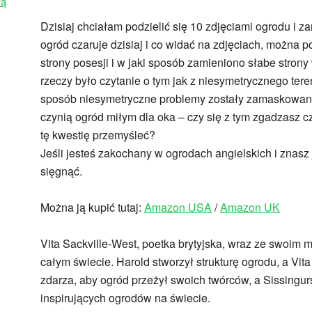
wą
Dzisiaj chciałam podzielić się 10 zdjęciami ogrodu i z
ogród czaruje dzisiaj i co widać na zdjęciach, można p
strony posesji i w jaki sposób zamieniono słabe stron
rzeczy było czytanie o tym jak z niesymetrycznego tere
sposób niesymetryczne problemy zostały zamaskowane.
czynią ogród miłym dla oka – czy się z tym zgadzasz czy
tę kwestię przemyśleć?
Jeśli jesteś zakochany w ogrodach angielskich i znasz 
sięgnąć.
Można ją kupić tutaj:
Amazon USA
/
Amazon UK
Vita Sackville-West, poetka brytyjska, wraz ze swoim
całym świecie. Harold stworzył strukturę ogrodu, a Vita
zdarza, aby ogród przeżył swoich twórców, a Sissingurst
inspirujących ogrodów na świecie.