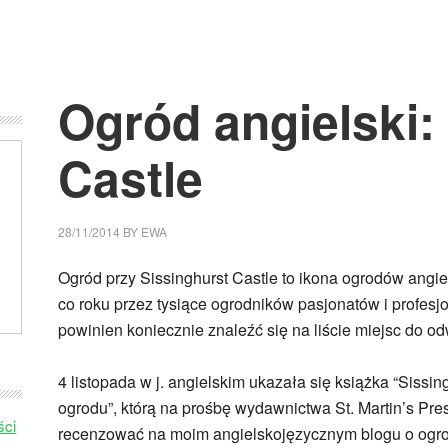
Ogród angielski:
Castle
28/11/2014
BY
EWA
Ogród przy Sissinghurst Castle to ikona ogrodów angie
co roku przez tysiące ogrodników pasjonatów i profesjona
powinien koniecznie znaleźć się na liście miejsc do o
4 listopada w j. angielskim ukazała się książka “Sissin
ogrodu”, którą na prośbę wydawnictwa St. Martin’s P
ści
recenzować na moim angielskojęzycznym blogu o ogr