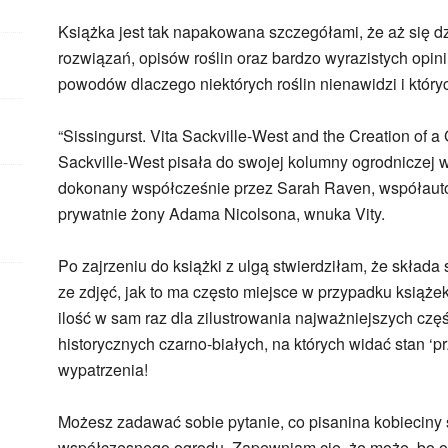
Książka jest tak napakowana szczegółami, że aż się dz
rozwiązań, opisów roślin oraz bardzo wyrazistych opinii 
powodów dlaczego niektórych roślin nienawidzi i który
“Sissingurst. Vita Sackville-West and the Creation of a
Sackville-West pisała do swojej kolumny ogrodniczej 
dokonany współcześnie przez Sarah Raven, współautor
prywatnie żony Adama Nicolsona, wnuka Vity.
Po zajrzeniu do książki z ulgą stwierdziłam, że składa
ze zdjęć, jak to ma często miejsce w przypadku książek
ilość w sam raz dla zilustrowania najważniejszych częś
historycznych czarno-białych, na których widać stan ‘pr
wypatrzenia!
Możesz zadawać sobie pytanie, co pisanina kobieciny
współczesnego ogrodu. Zapewniam cię, że może, bo og