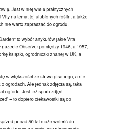
iwię. Jest w niej wiele praktycznych
Vity na temat jej ulubionych roślin, a także
ch nie warto zapraszać do ogrodu.
 Garden” to wybór artykułów jakie Vita
w gazecie Observer pomiędzy 1946, a 1957,
kę książki, ogrodniczki znanej w UK, a
 się w większości ze słowa pisanego, a nie
 o ogrodach. Ale jednak zdjęcia są, taka
ci ogrodu. Jest też sporo zdjęć
zed’ – to dopiero ciekawostki są do
 sprzed ponad 50 lat może wnieść do
rody i praca z ziemią, czy planowanie