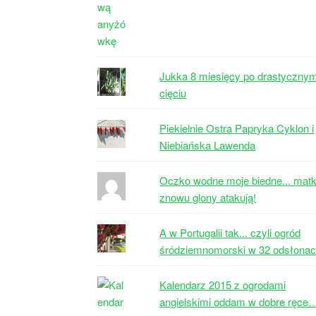
Jukka 8 miesięcy po drastyczny
cięciu
Piekielnie Ostra Papryka Cyklon i
Niebiańska Lawenda
Oczko wodne moje biedne... matk
znowu glony atakują!
A w Portugalii tak... czyli ogród
śródziemnomorski w 32 odsłona
Kalendarz 2015 z ogrodami
angielskimi oddam w dobre ręce