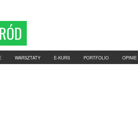
RÓD
E
WARSZTATY
E-KURS
PORTFOLIO
OPINIE