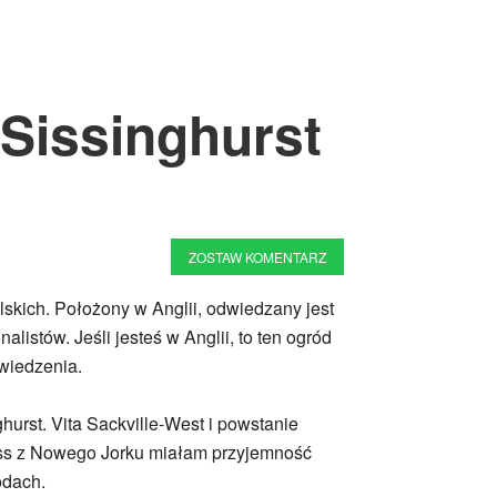
 Sissinghurst
ZOSTAW KOMENTARZ
lskich. Położony w Anglii, odwiedzany jest
listów. Jeśli jesteś w Anglii, to ten ogród
dwiedzenia.
ghurst. Vita Sackville-West i powstanie
ress z Nowego Jorku miałam przyjemność
odach.