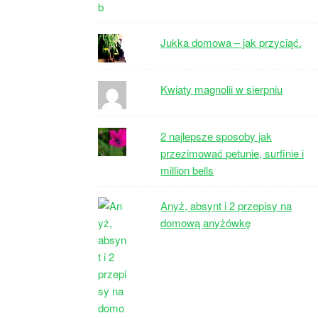
Jukka domowa – jak przyciąć.
Kwiaty magnolii w sierpniu
2 najlepsze sposoby jak
przezimować petunie, surfinie i
million bells
Anyż, absynt i 2 przepisy na
domową anyżówkę