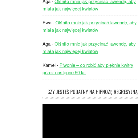
Aga
-
Olśniło mnie jak przycinać lawendę, aby
miała jak najwięcej kwiatów
Ewa
-
Olśniło mnie jak przycinać lawendę, aby
miała jak najwięcej kwiatów
Aga
-
Olśniło mnie jak przycinać lawendę, aby
miała jak najwięcej kwiatów
Kamel
-
Piwonie – co robić aby pięknie kwitły
przez następne 50 lat
CZY JESTEŚ PODATNY NA HIPNOZĘ REGRESYJNĄ
Odtwarzacz
video