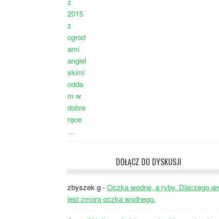
DOŁĄCZ DO DYSKUSJI
zbyszek g
-
Oczka wodne, a ryby. Dlaczego a
jest zmorą oczka wodnego.