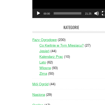
00:00
21:25
KATEGORIE
Fazy Ogrodowe
(230)
Co Kwitnie w Tym Miesiącu?
(27)
Jesień
(44)
Kalendarz Prac
(10)
Lato
(62)
Wiosna
(93)
Zima
(50)
Mój Ogród
(44)
Nasiona
(29)
Ogólne
(17)