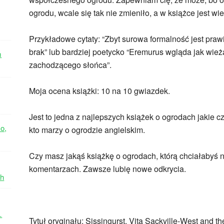
ogrodu, wcale się tak nie zmieniło, a w książce jest w
Przykładowe cytaty: “Zbyt surowa formalność jest praw
brak” lub bardziej poetycko “Eremurus wgląda jak wie
m
zachodzącego słońca”.
Moja ocena książki: 10 na 10 gwiazdek.
Jest to jedna z najlepszych książek o ogrodach jakie 
o,
kto marzy o ogrodzie angielskim.
Czy masz jakąś książkę o ogrodach, którą chciałabyś n
komentarzach. Zawsze lubię nowe odkrycia.
ch
…
Tytuł oryginału: Sissingurst. Vita Sackville-West and t