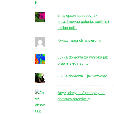
2 najlepsze sposoby jak
przezimować petunie, surfinie i
million bells
Kwiaty magnolii w sierpniu
Jukka domowa za wysoka już
prawie sięga sufitu...
Jukka domowa – jak przyciąć.
Anyż, absynt i 2 przepisy na
domową anyżówkę