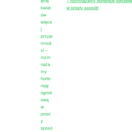
– rozmnażamy hortensję ogrodo
w prosty sposób