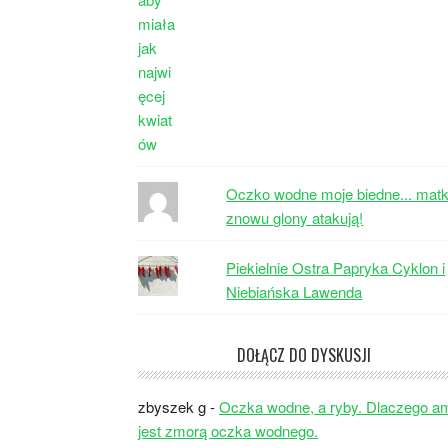
Oczko wodne moje biedne... matk
znowu glony atakują!
Piekielnie Ostra Papryka Cyklon i
Niebiańska Lawenda
DOŁĄCZ DO DYSKUSJI
zbyszek g
-
Oczka wodne, a ryby. Dlaczego a
jest zmorą oczka wodnego.