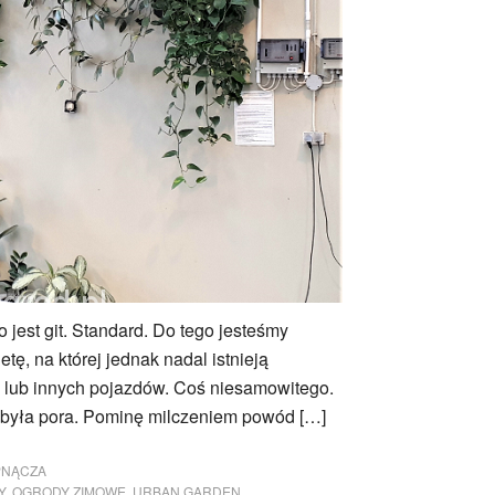
 jest git. Standard. Do tego jesteśmy
etę, na której jednak nadal istnieją
 lub innych pojazdów. Coś niesamowitego.
o była pora. Pominę milczeniem powód […]
PNĄCZA
Y
,
OGRODY ZIMOWE
,
URBAN GARDEN