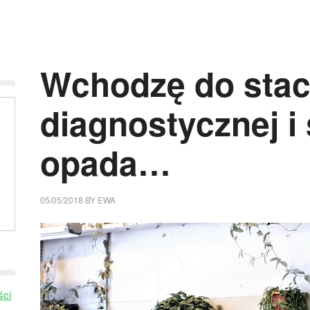
Wchodzę do stac
diagnostycznej i
opada…
05/05/2018
BY
EWA
ści