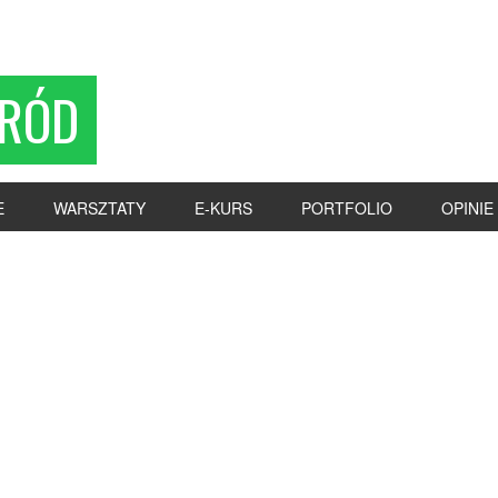
RÓD
E
WARSZTATY
E-KURS
PORTFOLIO
OPINIE