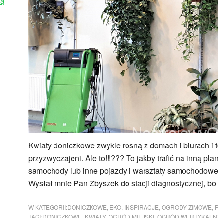
wą
Kwiaty doniczkowe zwykle rosną z domach i biurach i to
przyzwyczajeni. Ale to!!!??? To jakby trafić na inną plan
samochody lub inne pojazdy i warsztaty samochodowe
Wysłał mnie Pan Zbyszek do stacji diagnostycznej, b
W KATEGORII:
DONICZKOWE
,
EKO
,
INSPIRACJE
,
OGRODY ZIMOWE
,
TAGI:
DONICZKOWE
,
KWIATY
,
OGRÓD MIEJSKI
,
OGRÓD WERTYKALN