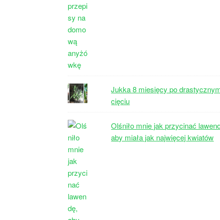
Jukka 8 miesięcy po drastyczny
cięciu
Olśniło mnie jak przycinać lawen
aby miała jak najwięcej kwiatów