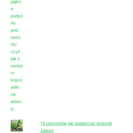
15 pomysłów jak podeprzeć groszek
zielony