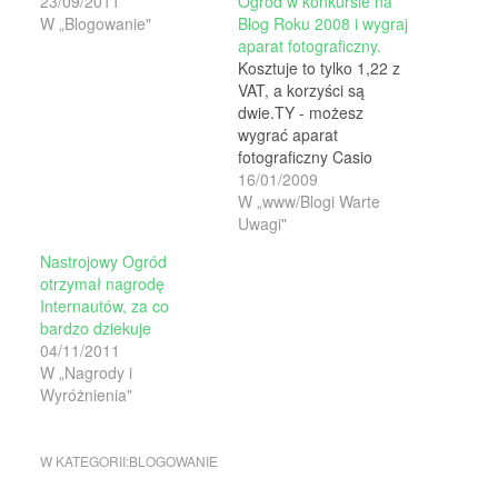
23/09/2011
Ogród w konkursie na
W „Blogowanie"
Blog Roku 2008 i wygraj
aparat fotograficzny.
Kosztuje to tylko 1,22 z
VAT, a korzyści są
dwie.TY - możesz
wygrać aparat
fotograficzny Casio
Exilim EX-Z80 o wartości
16/01/2009
499 zł , a kwota zebrana
W „www/Blogi Warte
za opłaty SMS-owe
Uwagi"
zostanie przekazana na
Nastrojowy Ogród
cel
otrzymał nagrodę
charytatywny.Wszystkie
Internautów, za co
osoby głosujące w II i III
bardzo dziekuje
etapie Konkursu mają
04/11/2011
szansę na wygranie w
W „Nagrody i
tym corocznym
Wyróżnienia"
konkursie…
W KATEGORII:
BLOGOWANIE