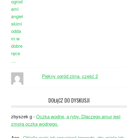
Piękny ogród zimą, część 2
DOŁĄCZ DO DYSKUSJI
zbyszek g
-
Oczka wodne, a ryby. Dlaczego amur jest
zmorą oczka wodnego.
Aga
-
Olśniło mnie jak przycinać lawendę, aby miała jak