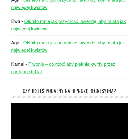
najwięcej kwiatów
Ewa
-
Olśniło mnie jak przycinać lawendę, aby miała jak
najwięcej kwiatów
Aga
-
Olśniło mnie jak przycinać lawendę, aby miała jak
najwięcej kwiatów
Kamel
-
Piwonie – co robić aby pięknie kwitły przez
następne 50 lat
CZY JESTEŚ PODATNY NA HIPNOZĘ REGRESYJNĄ?
Odtwarzacz
video