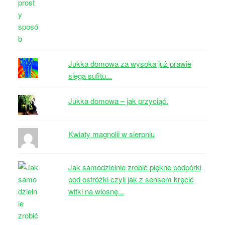
Jukka domowa za wysoka już prawie
sięga sufitu...
Jukka domowa – jak przyciąć.
Kwiaty magnolii w sierpniu
Jak samodzielnie zrobić piękne podpórki
pod ostróżki czyli jak z sensem kręcić
witki na wiosnę...