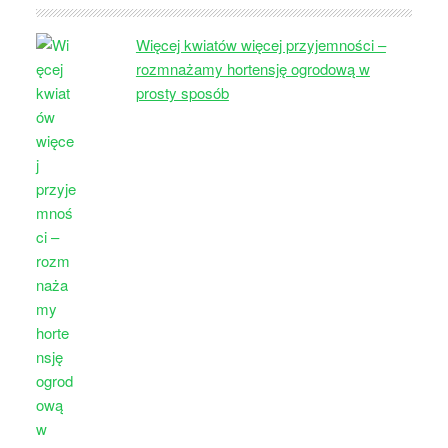
Więcej kwiatów więcej przyjemności –
rozmnażamy hortensję ogrodową w
prosty sposób