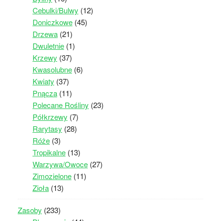
Cebulki/Bulwy
(12)
Doniczkowe
(45)
Drzewa
(21)
Dwuletnie
(1)
Krzewy
(37)
Kwasolubne
(6)
Kwiaty
(37)
Pnącza
(11)
Polecane Rośliny
(23)
Półkrzewy
(7)
Rarytasy
(28)
Róże
(3)
Tropikalne
(13)
Warzywa/Owoce
(27)
Zimozielone
(11)
Zioła
(13)
Zasoby
(233)