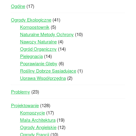
Ogólne
(17)
Ogrody Ekologiczne
(41)
Kompostownik
(5)
Naturalne Metody Ochrony
(10)
Nawozy Naturalne
(4)
Ogród Organiczny
(14)
Pielęgnacja
(14)
Poprawianie Gleby
(6)
Rośliny Dobrze Sąsiadujące
(1)
Uprawa Współprzędna
(2)
Problemy
(23)
Projektowanie
(128)
Kompozycje
(17)
Mała Architektura
(19)
Ogrody Angielskie
(12)
Ogrody Francji
(10)