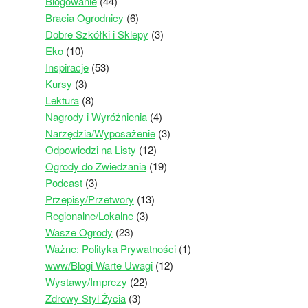
Blogowanie
(44)
Bracia Ogrodnicy
(6)
Dobre Szkółki i Sklepy
(3)
Eko
(10)
Inspiracje
(53)
Kursy
(3)
Lektura
(8)
Nagrody i Wyróżnienia
(4)
Narzędzia/Wyposażenie
(3)
Odpowiedzi na Listy
(12)
Ogrody do Zwiedzania
(19)
Podcast
(3)
Przepisy/Przetwory
(13)
Regionalne/Lokalne
(3)
Wasze Ogrody
(23)
Ważne: Polityka Prywatności
(1)
www/Blogi Warte Uwagi
(12)
Wystawy/Imprezy
(22)
Zdrowy Styl Życia
(3)