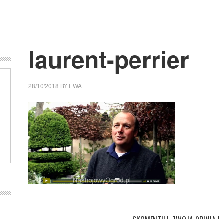
laurent-perrier
28/10/2018
BY
EWA