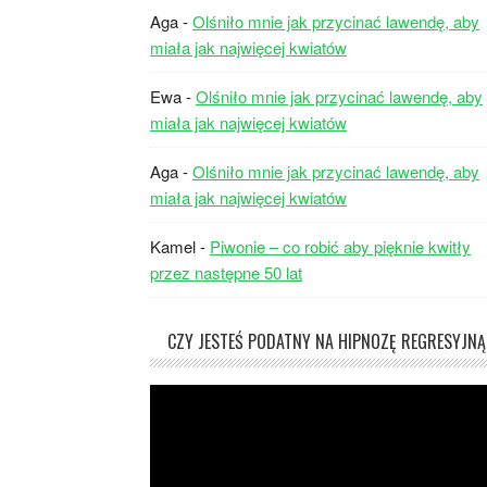
Aga
-
Olśniło mnie jak przycinać lawendę, aby
miała jak najwięcej kwiatów
Ewa
-
Olśniło mnie jak przycinać lawendę, aby
miała jak najwięcej kwiatów
Aga
-
Olśniło mnie jak przycinać lawendę, aby
miała jak najwięcej kwiatów
Kamel
-
Piwonie – co robić aby pięknie kwitły
przez następne 50 lat
CZY JESTEŚ PODATNY NA HIPNOZĘ REGRESYJNĄ
Odtwarzacz
video