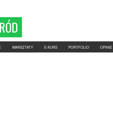
RÓD
E
WARSZTATY
E-KURS
PORTFOLIO
OPINIE