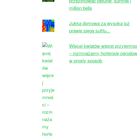
przezimować petunie, surfinie i
million bells
Jukka domowa za wysoka już
prawie sięga sufitu...
Więcej kwiatów więcej przyjemno
– rozmnażamy hortensję ogrodo
w prosty sposób