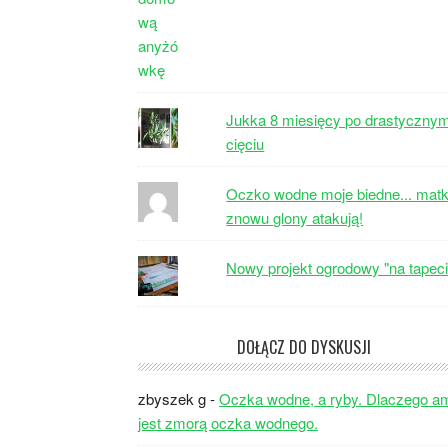
Jukka 8 miesięcy po drastyczny
cięciu
Oczko wodne moje biedne... matk
znowu glony atakują!
Nowy projekt ogrodowy "na tapeci
DOŁĄCZ DO DYSKUSJI
zbyszek g
-
Oczka wodne, a ryby. Dlaczego a
jest zmorą oczka wodnego.