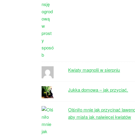
Kwiaty magnolii w sierpniu
Jukka domowa – jak przyciąć.
Olśniło mnie jak przycinać lawen
aby miała jak najwięcej kwiatów