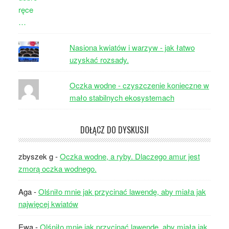
Nasiona kwiatów i warzyw - jak łatwo
uzyskać rozsady.
Oczka wodne - czyszczenie konieczne w
mało stabilnych ekosystemach
DOŁĄCZ DO DYSKUSJI
zbyszek g
-
Oczka wodne, a ryby. Dlaczego amur jest
zmorą oczka wodnego.
Aga
-
Olśniło mnie jak przycinać lawendę, aby miała jak
najwięcej kwiatów
Ewa
-
Olśniło mnie jak przycinać lawendę, aby miała jak