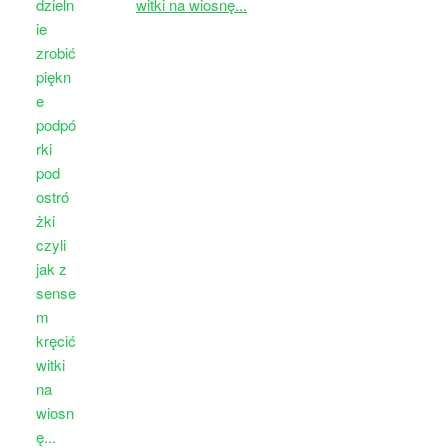
witki na wiosnę...