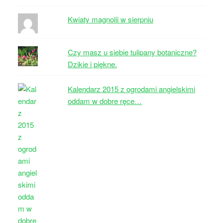
Kwiaty magnolii w sierpniu
Czy masz u siebie tulipany botaniczne?
Dzikie i piękne.
Kalendarz 2015 z ogrodami angielskimi
oddam w dobre ręce…