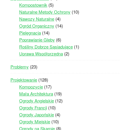
Kompostownik
(5)
Naturalne Metody Ochrony
(10)
Nawozy Naturalne
(4)
Ogród Organiczny
(14)
Pielęgnacja
(14)
Poprawianie Gleby
(6)
Rośliny Dobrze Sąsiadujące
(1)
Uprawa Współprzędna
(2)
Problemy
(23)
Projektowanie
(128)
Kompozycje
(17)
Mała Architektura
(19)
Ogrody Angielskie
(12)
Ogrody Francji
(10)
Ogrody Japońskie
(4)
Ogrody Miejskie
(10)
Ogrody na Skarpie
(8)