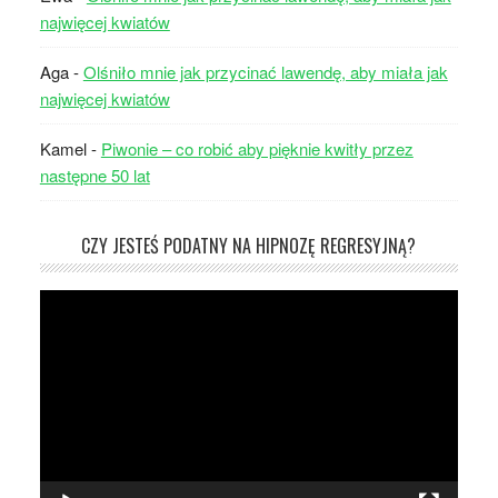
najwięcej kwiatów
Aga
-
Olśniło mnie jak przycinać lawendę, aby miała jak
najwięcej kwiatów
Kamel
-
Piwonie – co robić aby pięknie kwitły przez
następne 50 lat
CZY JESTEŚ PODATNY NA HIPNOZĘ REGRESYJNĄ?
Odtwarzacz
video