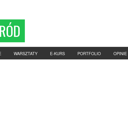
RÓD
E
WARSZTATY
E-KURS
PORTFOLIO
OPINIE