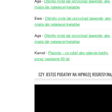
Aga
-
Olśniło mnie jak przycinać lawendę, aby
miała jak najwięcej kwiatów
Ewa
-
Olśniło mnie jak przycinać lawendę, aby
miała jak najwięcej kwiatów
Aga
-
Olśniło mnie jak przycinać lawendę, aby
miała jak najwięcej kwiatów
Kamel
-
Piwonie – co robić aby pięknie kwitły
przez następne 50 lat
CZY JESTEŚ PODATNY NA HIPNOZĘ REGRESYJNĄ
Odtwarzacz
video