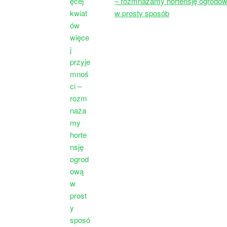
– rozmnażamy hortensję ogrodo
w prosty sposób