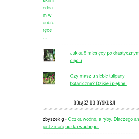
Jukka 8 miesięcy po drastyczny
cięciu
Czy masz u siebie tulipany
botaniczne? Dzikie i piękne.
DOŁĄCZ DO DYSKUSJI
zbyszek g
-
Oczka wodne, a ryby. Dlaczego a
jest zmorą oczka wodnego.