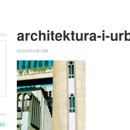
architektura-i-ur
25/02/2014
BY
EWA
ści