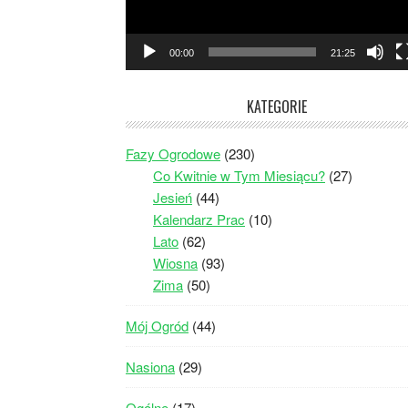
00:00
21:25
KATEGORIE
Fazy Ogrodowe
(230)
Co Kwitnie w Tym Miesiącu?
(27)
Jesień
(44)
Kalendarz Prac
(10)
Lato
(62)
Wiosna
(93)
Zima
(50)
Mój Ogród
(44)
Nasiona
(29)
Ogólne
(17)