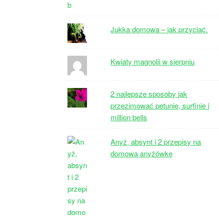
Jukka domowa – jak przyciąć.
Kwiaty magnolii w sierpniu
2 najlepsze sposoby jak
przezimować petunie, surfinie i
million bells
Anyż, absynt i 2 przepisy na
domową anyżówkę