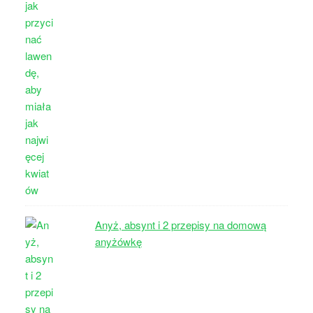
Anyż, absynt i 2 przepisy na domową
anyżówkę