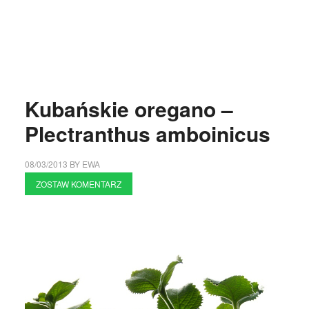
Kubańskie oregano –
Plectranthus amboinicus
08/03/2013
BY
EWA
ZOSTAW KOMENTARZ