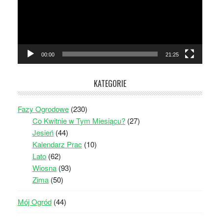
00:00
21:25
KATEGORIE
Fazy Ogrodowe
(230)
Co Kwitnie w Tym Miesiącu?
(27)
Jesień
(44)
Kalendarz Prac
(10)
Lato
(62)
Wiosna
(93)
Zima
(50)
Mój Ogród
(44)