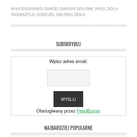
W KATEGORII:
MÓJ OGRÓD
,
OGRODY ZIOŁOWE
,
PATIO
,
ZIOŁA
TAGI:
BAZYLIA
,
DONICZKI
,
OSŁONKI
,
ZIOŁA
SUBSKRYBUJ
Wpisz adres email:
Obsługiwany przez
FeedBurner
NAJBARDZIEJ POPULARNE