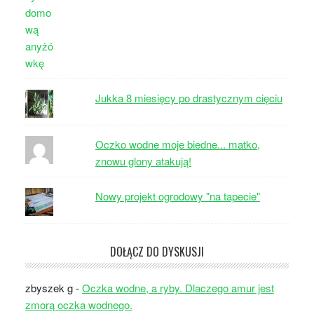
Jukka 8 miesięcy po drastycznym cięciu
Oczko wodne moje biedne... matko,
znowu glony atakują!
Nowy projekt ogrodowy "na tapecie"
DOŁĄCZ DO DYSKUSJI
zbyszek g
-
Oczka wodne, a ryby. Dlaczego amur jest
zmorą oczka wodnego.