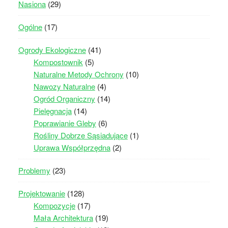
Nasiona
(29)
Ogólne
(17)
Ogrody Ekologiczne
(41)
Kompostownik
(5)
Naturalne Metody Ochrony
(10)
Nawozy Naturalne
(4)
Ogród Organiczny
(14)
Pielęgnacja
(14)
Poprawianie Gleby
(6)
Rośliny Dobrze Sąsiadujące
(1)
Uprawa Współprzędna
(2)
Problemy
(23)
Projektowanie
(128)
Kompozycje
(17)
Mała Architektura
(19)