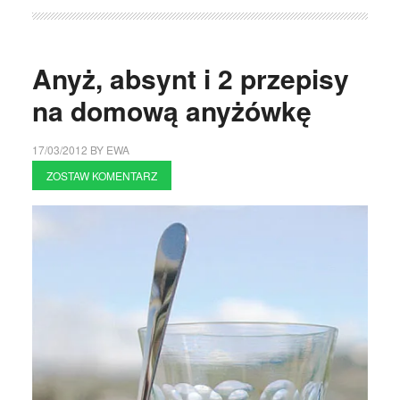
Anyż, absynt i 2 przepisy
na domową anyżówkę
17/03/2012
BY
EWA
ZOSTAW KOMENTARZ