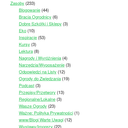
Zasoby
(233)
Blogowanie
(44)
Bracia Ogrodnicy
(6)
Dobre Szkółki i Sklepy
(3)
Eko
(10)
Inspiracje
(53)
Kursy
(3)
Lektura
(8)
Nagrody i Wyróżnienia
(4)
Narzędzia/Wyposażenie
(3)
Odpowiedzi na Listy
(12)
Ogrody do Zwiedzania
(19)
Podcast
(3)
Przepisy/Przetwory
(13)
Regionalne/Lokalne
(3)
Wasze Ogrody
(23)
Ważne: Polityka Prywatności
(1)
www/Blogi Warte Uwagi
(12)
Wystawy/Imprezy
(22)