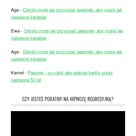
Aga
-
Olśniło mnie jak przycinać lawendę, aby miała jak
najwięcej kwiatów
Ewa
-
Olśniło mnie jak przycinać lawendę, aby miała jak
najwięcej kwiatów
Aga
-
Olśniło mnie jak przycinać lawendę, aby miała jak
najwięcej kwiatów
Kamel
-
Piwonie – co robić aby pięknie kwitły przez
następne 50 lat
CZY JESTEŚ PODATNY NA HIPNOZĘ REGRESYJNĄ?
Odtwarzacz
video