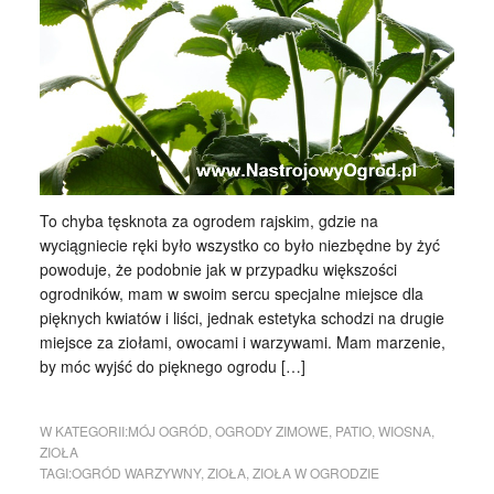
To chyba tęsknota za ogrodem rajskim, gdzie na
wyciągniecie ręki było wszystko co było niezbędne by żyć
powoduje, że podobnie jak w przypadku większości
ogrodników, mam w swoim sercu specjalne miejsce dla
pięknych kwiatów i liści, jednak estetyka schodzi na drugie
miejsce za ziołami, owocami i warzywami. Mam marzenie,
by móc wyjść do pięknego ogrodu […]
W KATEGORII:
MÓJ OGRÓD
,
OGRODY ZIMOWE
,
PATIO
,
WIOSNA
,
ZIOŁA
TAGI:
OGRÓD WARZYWNY
,
ZIOŁA
,
ZIOŁA W OGRODZIE