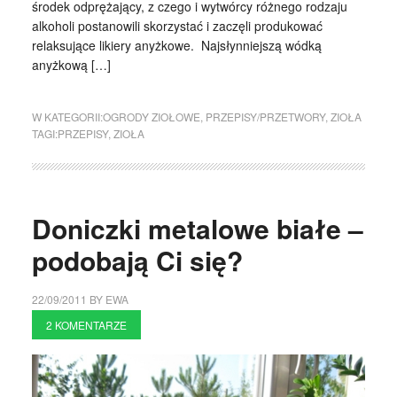
środek odprężający, z czego i wytwórcy różnego rodzaju
alkoholi postanowili skorzystać i zaczęli produkować
relaksujące likiery anyżkowe. Najsłynniejszą wódką
anyżkową […]
W KATEGORII:
OGRODY ZIOŁOWE
,
PRZEPISY/PRZETWORY
,
ZIOŁA
TAGI:
PRZEPISY
,
ZIOŁA
Doniczki metalowe białe –
podobają Ci się?
22/09/2011
BY
EWA
2 KOMENTARZE