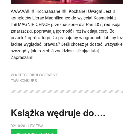
AAAAAA!!!!!! Kochaaaane!!!!!! Kochane! Uwaga! Jest 8
kompletów Lierac Magnificence do wzięcia! Kosmetyki z
linii MAGNIFICENCE przeznaczone dla Pań 40+, redukują
zmarszczki, poprawiają jędrność i rozświetlają cerę. Bo
przecież oprócz tego, że pracujemy w ogrodach, lubimy też
ładnie wyglądać, prawda? Jeśli chcesz je dostać, wszystkie
szczegóły jak to zrobić znajdziesz klikając tutaj.
Zapraszam!
W KATEGORII:
BLOGOWANIE
TAGI:
KONKURS
Książka wędruje do….
02/10/2011
BY
EWA