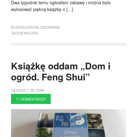
Dwa tygodnie temu ogłosiłam zabawę i można było
wylosować piękną książkę o […]
W KATEGORII:
BLOGOWANIE
TAGI:
KONKURS
Książkę oddam „Dom i
ogród. Feng Shui”
18/09/2011
BY
EWA
11 KOMENTARZY