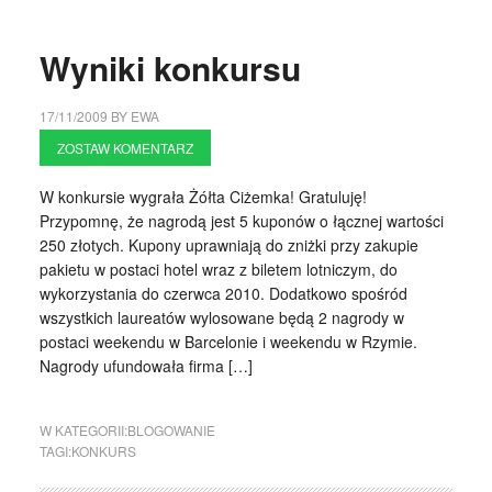
Wyniki konkursu
17/11/2009
BY
EWA
ZOSTAW KOMENTARZ
W konkursie wygrała Żółta Ciżemka! Gratuluję!
Przypomnę, że nagrodą jest 5 kuponów o łącznej wartości
250 złotych. Kupony uprawniają do zniżki przy zakupie
pakietu w postaci hotel wraz z biletem lotniczym, do
wykorzystania do czerwca 2010. Dodatkowo spośród
wszystkich laureatów wylosowane będą 2 nagrody w
postaci weekendu w Barcelonie i weekendu w Rzymie.
Nagrody ufundowała firma […]
W KATEGORII:
BLOGOWANIE
TAGI:
KONKURS