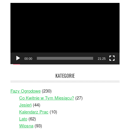
Odtwarzacz
video
00:00
21:25
KATEGORIE
Fazy Ogrodowe
(230)
Co Kwitnie w Tym Miesiącu?
(27)
Jesień
(44)
Kalendarz Prac
(10)
Lato
(62)
Wiosna
(93)