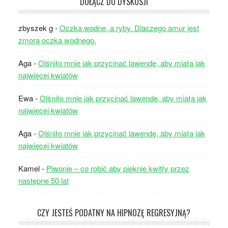
DOŁĄCZ DO DYSKUSJI
zbyszek g
-
Oczka wodne, a ryby. Dlaczego amur jest
zmorą oczka wodnego.
Aga
-
Olśniło mnie jak przycinać lawendę, aby miała jak
najwięcej kwiatów
Ewa
-
Olśniło mnie jak przycinać lawendę, aby miała jak
najwięcej kwiatów
Aga
-
Olśniło mnie jak przycinać lawendę, aby miała jak
najwięcej kwiatów
Kamel
-
Piwonie – co robić aby pięknie kwitły przez
następne 50 lat
CZY JESTEŚ PODATNY NA HIPNOZĘ REGRESYJNĄ?